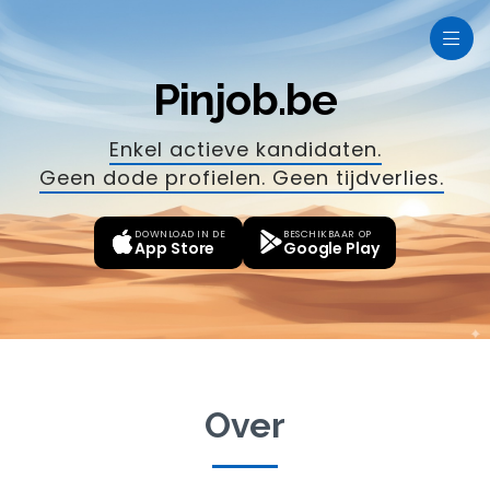
Pinjob.be
Enkel actieve kandidaten.
Geen dode profielen. Geen tijdverlies.
|
DOWNLOAD IN DE
BESCHIKBAAR OP
App Store
Google Play
Over