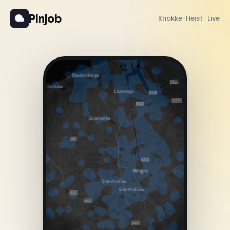
Pinjob
Knokke-Heist · Live