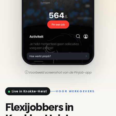
Voorbeeld screenshot van de Pinjob-app
Live in Knokke-Heist
VOOR WERKGEVERS
Flexijobbers in